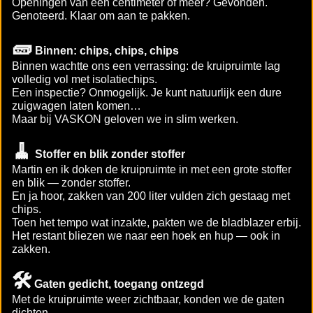
Openingen van een centimeter of meer? Gevonden.
Genoteerd. Klaar om aan te pakken.
🧱
Binnen: chips, chips, chips
Binnen wachtte ons een verrassing: de kruipruimte lag
volledig vol met isolatiechips.
Een inspectie? Onmogelijk. Je kunt natuurlijk een dure
zuigwagen laten komen…
Maar bij VASKON geloven we in slim werken.
🧹
Stoffer en blik zonder stoffer
Martin en ik doken de kruipruimte in met een grote stoffer
en blik — zonder stoffer.
En ja hoor, zakken van 200 liter vulden zich gestaag met
chips.
Toen het tempo wat inzakte, pakten we de bladblazer erbij.
Het restant bliezen we naar een hoek en hup — ook in
zakken.
🛠️
Gaten gedicht, toegang ontzegd
Met de kruipruimte weer zichtbaar, konden we de gaten
dichten.