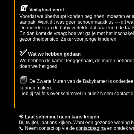
🧯
Veiligheid eerst
Voordat we überhaupt konden beginnen, moesten er 
aanpak. Want dit was geen schoonmaakklus — dit was
De moeder van de baby vertelde dat haar kind de laats
En dan komt de vraag: hoe ver ga je met het inschake
gezondheidsrisico. Zeker voor jonge kinderen.
✅
Wat we hebben gedaan
We hebben de kamer leeggehaald, de muren behandeld,
doen we het goed.
📘
De Zwarte Muren van de Babykamer is onderdeel va
kunnen maken.
Heb jij twijfels over schimmel in huis? Neem contact 
🎯
Laat schimmel geen kans krijgen.
Bij twijfel, laat ons kijken. Want een gezonde woning b
📞
Neem contact op via de
contactpagina
en ontdek wa